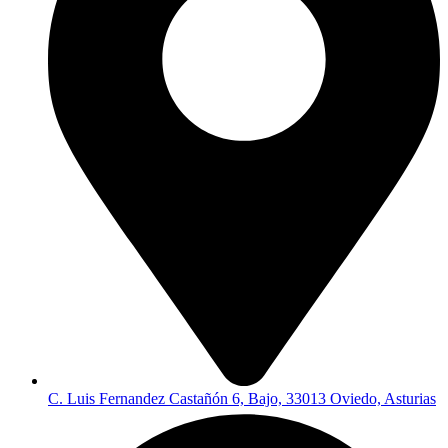
C. Luis Fernandez Castañón 6, Bajo, 33013 Oviedo, Asturias